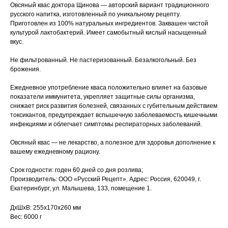
Овсяный квас доктора Щинова — авторский вариант традиционного
русского напитка, изготовленный по уникальному рецепту.
Приготовлен из 100% натуральных ингредиентов. Заквашен чистой
культурой лактобактерий. Имеет самобытный кислый насыщенный
вкус.
Не фильтрованный. Не пастеризованный. Безалкогольный. Без
брожения.
Ежедневное употребление кваса положительно влияет на базовые
показатели иммунитета, укрепляет защитные силы организма,
снижает риск развития болезней, связанных с губительным действием
токсикантов, предупреждает вспышечную заболеваемость кишечными
инфекциями и облегчает симптомы респираторных заболеваний.
Овсяный квас — не лекарство, а полезное для здоровья дополнение к
вашему ежедневному рациону.
Срок годности: годен 60 дней со дня розлива;
Производитель: ООО «Русский Рецепт». Адрес: Россия, 620049, г.
Екатеринбург, ул. Малышева, 133, помещение 1.
ДxШxВ: 255x170x260 мм
Вес: 6000 г