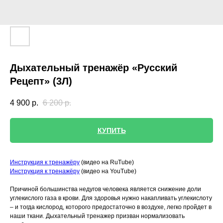
Дыхательный тренажёр «Русский
Рецепт» (3Л)
4 900
р.
6 200
р.
КУПИТЬ
Инструкция к тренажёру
(видео на RuTube)
Инструкция к тренажёру
(видео на YouTube)
Причиной большинства недугов человека является снижение доли
углекислого газа в крови. Для здоровья нужно накапливать углекислоту
– и тогда кислород, которого предостаточно в воздухе, легко пройдет в
наши ткани. Дыхательный тренажер призван нормализовать